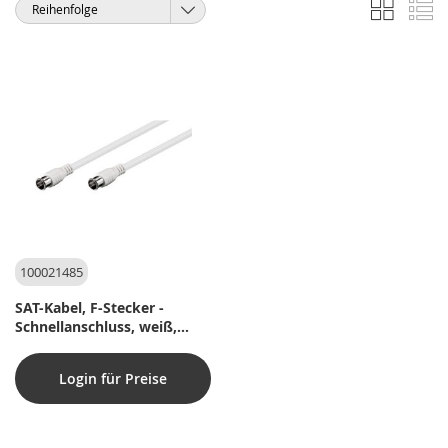
Liste
Li
Anzeigen
Sortieren
als
nach
100021485
SAT-Kabel, F-Stecker -
Schnellanschluss, weiß,
1,5m
Login für Preise