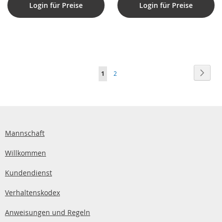
Login für Preise
Login für Preise
Seite
Seite
Weite
Sie
Seite
1
2
lesen
gerade
die
Seite
Mannschaft
Willkommen
Kundendienst
Verhaltenskodex
Anweisungen und Regeln