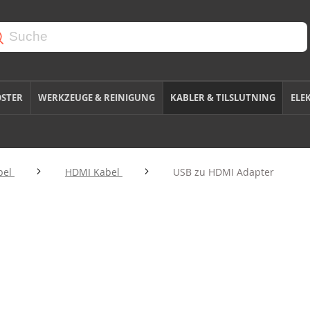
OSTER
WERKZEUGE & REINIGUNG
KABLER & TILSLUTNING
ELE
bel
HDMI Kabel
USB zu HDMI Adapter