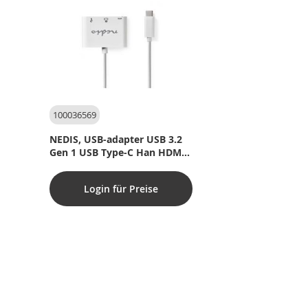
100036569
NEDIS, USB-adapter USB 3.2
Gen 1 USB Type-C Han HDMI 
-udgang / USB Type-C Hun /
USB-A Hun 5 Gbps 0.20 m
Login für Preise
Runde Nikkelplateret PVC
Hvid Plastikpose