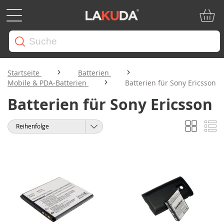
Mein W
Startseite
Batterien
Mobile & PDA-Batterien
Batterien für Sony Ericsson
Batterien für Sony Ericsson
Liste
Li
Anzeigen
Sortieren
als
nach