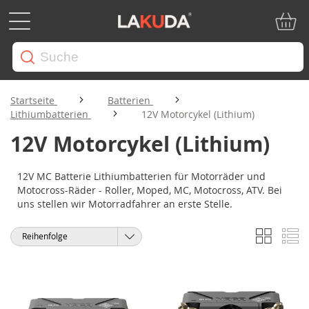
Mein W
Startseite
Batterien
Lithiumbatterien
12V Motorcykel (Lithium)
12V Motorcykel (Lithium)
12V MC Batterie Lithiumbatterien für Motorräder und
Motocross-Räder - Roller, Moped, MC, Motocross, ATV. Bei
uns stellen wir Motorradfahrer an erste Stelle.
Liste
Li
Anzeigen
Sortieren
als
nach