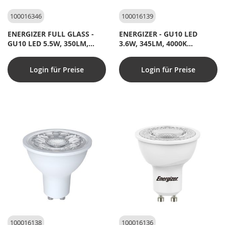
100016346
100016139
ENERGIZER FULL GLASS -
ENERGIZER - GU10 LED
GU10 LED 5.5W, 350LM,
3.6W, 345LM, 4000K
2700K Warmweiß -
Kaltweiß - Im Karton
dimmbar
Login für Preise
Login für Preise
100016138
100016136