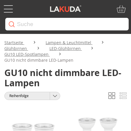
Mein W
Startseite
Lampen & Leuchtmittel
Glühbirnen
LED-Glühbirnen
GU10 LED-Spotlampen
GU10 nicht dimmbare LED-Lampen
GU10 nicht dimmbare LED-
Lampen
Liste
Li
Anzeigen
Sortieren
als
nach