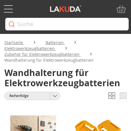
Mein W
Startseite
Batterien
Elektrowerkzeugbatterien
Zubehör für Elektrowerkzeugbatterien
Wandhalterung für Elektrowerkzeugbatterien
Wandhalterung für
Elektrowerkzeugbatterien
Liste
Li
Anzeigen
Sortieren
als
nach