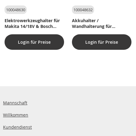
100048630
100048632
Elektrowerkzeughalter für
Akkuhalter /
Makita 14/18V & Bosch
Wandhalterung für
14/18V Schiebe-
Milwaukee M18 Serie 18V
Akkumaschinen (1 Stück)
Login für Preise
Login für Preise
Mannschaft
Willkommen
Kundendienst