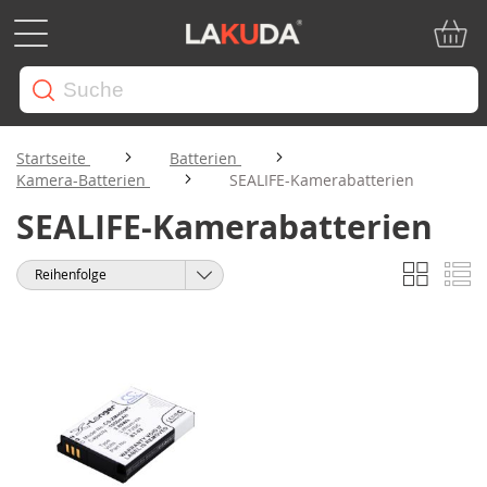
Mein W
Startseite
Batterien
Kamera-Batterien
SEALIFE-Kamerabatterien
SEALIFE-Kamerabatterien
Liste
Li
Anzeigen
Sortieren
als
nach