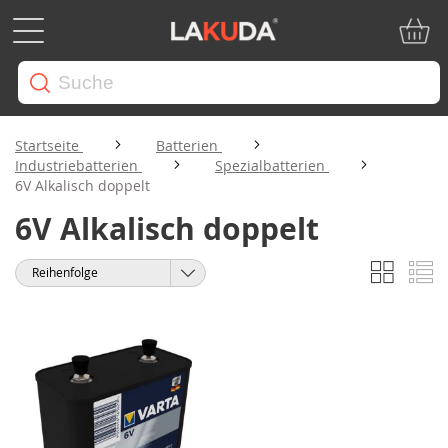
Mein W
Startseite
Batterien
Industriebatterien
Spezialbatterien
6V Alkalisch doppelt
6V Alkalisch doppelt
Liste
Li
Anzeigen
Sortieren
als
nach