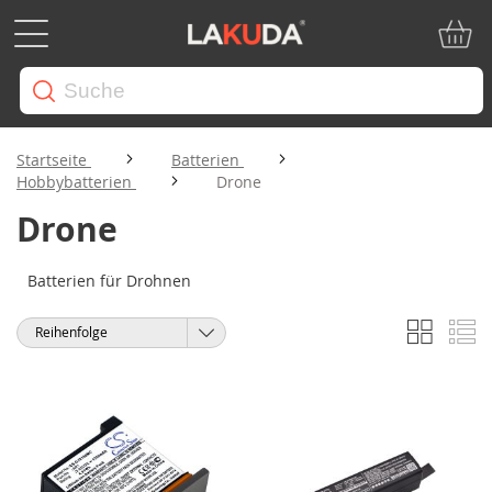
Mein W
Startseite
Batterien
Hobbybatterien
Drone
Drone
Batterien für Drohnen
Liste
Li
Anzeigen
Sortieren
als
nach