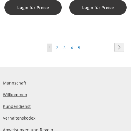
Login für Preise
Login für Preise
Seite
Seite
Weite
Sie
Seite
Seite
Seite
Seite
1
2
3
4
5
lesen
gerade
die
Seite
Mannschaft
Willkommen
Kundendienst
Verhaltenskodex
Anweisungen und Regeln