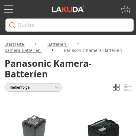
Mein W
Startseite
Batterien
Kamera-Batterien
Panasonic Kamera-Batterien
Panasonic Kamera-
Batterien
Liste
Li
Anzeigen
Sortieren
als
nach