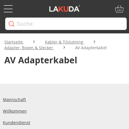
Mein W
Startseite
Kabler & Tilslutning
Adapter, Boxen & Stecker
AV Adapterkabel
AV Adapterkabel
Mannschaft
Willkommen
Kundendienst