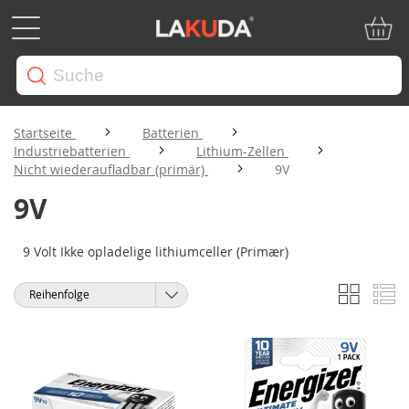
Mein W
Startseite
Batterien
Industriebatterien
Lithium-Zellen
Nicht wiederaufladbar (primär)
9V
9V
9 Volt Ikke opladelige lithiumceller (Primær)
Liste
Li
Anzeigen
Sortieren
als
nach