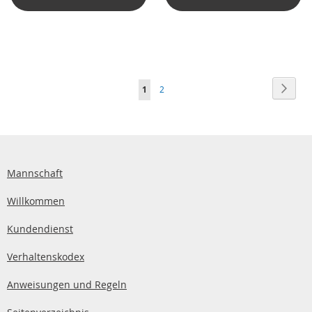
Seite
Seite
Weite
Sie
Seite
1
2
lesen
gerade
die
Seite
Mannschaft
Willkommen
Kundendienst
Verhaltenskodex
Anweisungen und Regeln