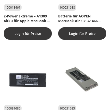
100018461
100031688
2-Power Extreme – A1309
Batterie für AOPEN
Akku für Apple MacBook 17
MacBook Air 13" A1466
– 98 Wh
2013 Laptop - 7,6V
(kompatibel)
Login für Preise
Login für Preise
100031686
100031685