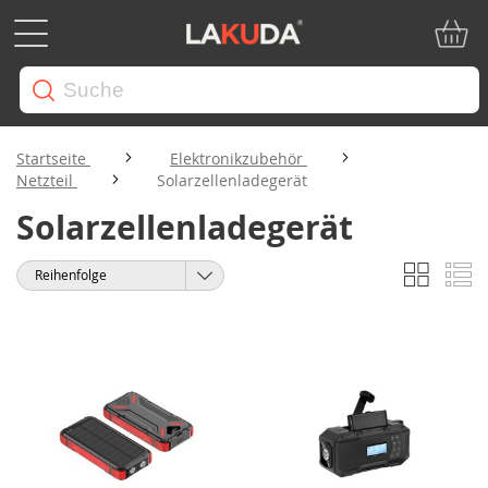
Mein W
Startseite
Elektronikzubehör
Netzteil
Solarzellenladegerät
Solarzellenladegerät
Liste
Li
Anzeigen
Sortieren
als
nach