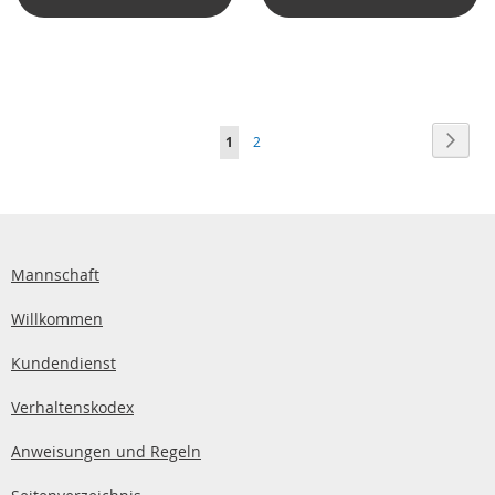
Seite
Seite
Weite
Sie
Seite
1
2
lesen
gerade
die
Seite
Mannschaft
Willkommen
Kundendienst
Verhaltenskodex
Anweisungen und Regeln