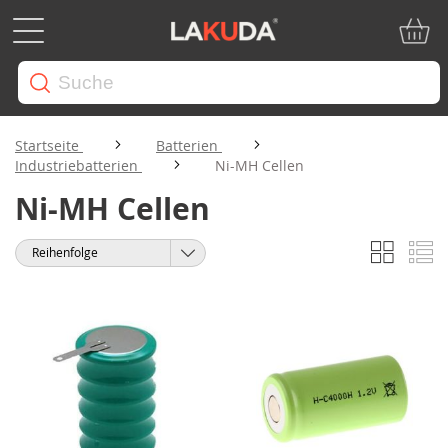
Mein W
Startseite
Batterien
Industriebatterien
Ni-MH Cellen
Ni-MH Cellen
Liste
Li
Anzeigen
Sortieren
als
nach