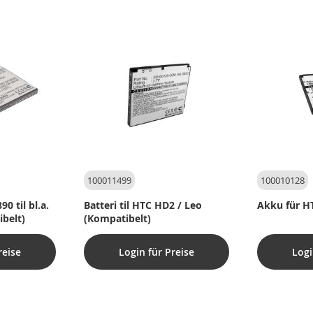
100011499
100010128
0 til bl.a.
Batteri til HTC HD2 / Leo
Akku für H
ibelt)
(Kompatibelt)
reise
Login für Preise
Logi