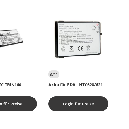
3711
TC TRIN160
Akku für PDA - HTC620/621
n für Preise
Login für Preise