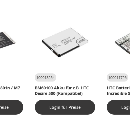
100013254
100011726
 801n / M7
BM60100 Akku für z.B. HTC
HTC Batteri 
Desire 500 (Kompatibel)
Incredible 
reise
Login für Preise
Logi