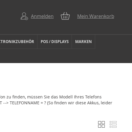
Anmelden
Mein Warenkorb
KTRONIKZUBEHÖR
POS / DISPLAYS
MARKEN
fon zu finden, müssen Sie das Modell Ihres Telefons
--> TELEFONNAME = ? (So finden wir diese Akkus, leider
Liste
Liste
Anzeigen
als