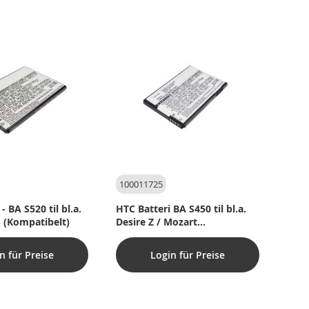
100011725
- BA S520 til bl.a.
HTC Batteri BA S450 til bl.a.
S (Kompatibelt)
Desire Z / Mozart
(Kompatibel)
n für Preise
Login für Preise