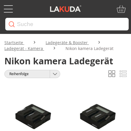
Mein W
Startseite
Ladegeräte & Booster
Ladegerät - Kamera
Nikon kamera Ladegerät
Nikon kamera Ladegerät
Liste
Li
Anzeigen
Sortieren
als
nach