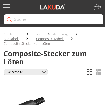
Mein W
Startseite
Kabler & Tilslutning
Bildkabel
Composite-Kabel
Composite-Stecker zum Löten
Composite-Stecker zum
Löten
Liste
Li
Anzeigen
Sortieren
als
nach