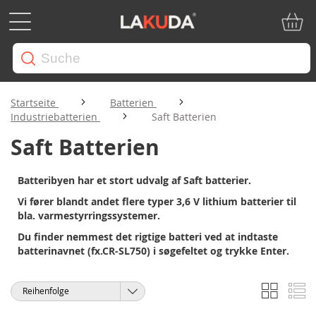
Mein W
Startseite
Batterien
Industriebatterien
Saft Batterien
Saft Batterien
Batteribyen har et stort udvalg af Saft batterier.
Vi fører blandt andet flere typer 3,6 V lithium batterier til
bla. varmestyrringssystemer.
Du finder nemmest det rigtige batteri ved at indtaste
batterinavnet (fx.CR-SL750) i søgefeltet og trykke Enter.
Liste
Li
Anzeigen
Sortieren
als
nach