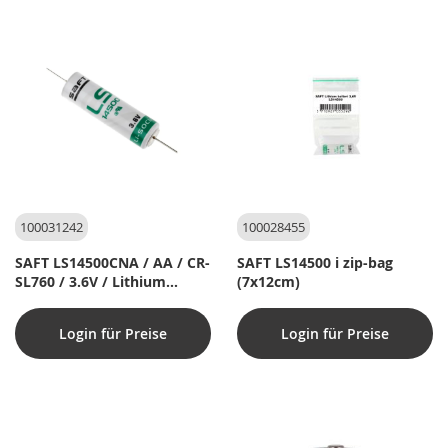
100031242
100028455
SAFT LS14500CNA / AA / CR-
SAFT LS14500 i zip-bag
SL760 / 3.6V / Lithium
(7x12cm)
specialbatteri - med lange
loddeflige (1 stk.)
Login für Preise
Login für Preise