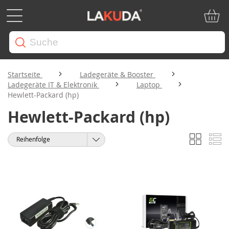
Mein W
Startseite
Ladegeräte & Booster
Ladegeräte IT & Elektronik
Laptop
Hewlett-Packard (hp)
Hewlett-Packard (hp)
Liste
Li
Anzeigen
Sortieren
als
nach