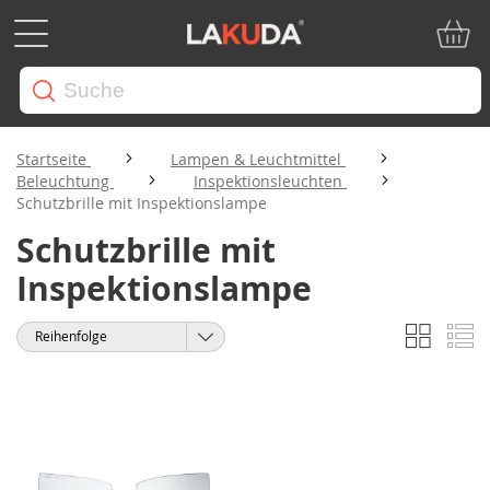
Mein W
Startseite
Lampen & Leuchtmittel
Beleuchtung
Inspektionsleuchten
Schutzbrille mit Inspektionslampe
Schutzbrille mit
Inspektionslampe
Liste
Li
Anzeigen
Sortieren
als
nach