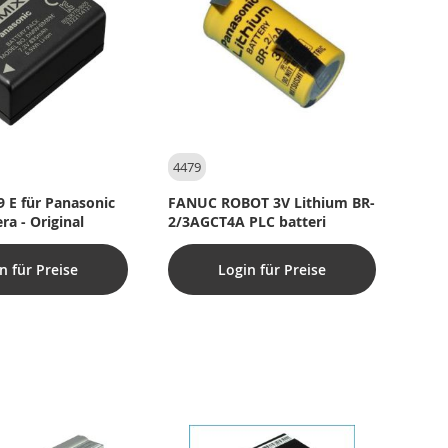
4479
E für Panasonic
FANUC ROBOT 3V Lithium BR-
ra - Original
2/3AGCT4A PLC batteri
n für Preise
Login für Preise