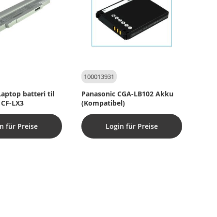
100013931
aptop batteri til
Panasonic CGA-LB102 Akku
 CF-LX3
(Kompatibel)
n für Preise
Login für Preise