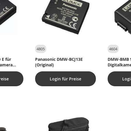
4805
4604
E für
Panasonic DMW-BCJ13E
DMW-BMB 9 
kamera
(Original)
Digitalkame
reise
Login für Preise
Logi