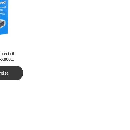
eri til
C-X800
reise