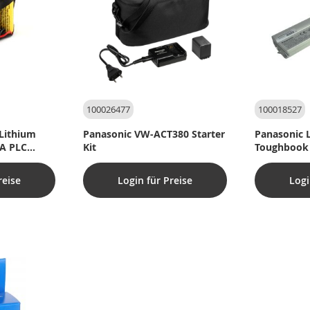
100026477
100018527
Lithium
Panasonic VW-ACT380 Starter
Panasonic L
A PLC
Kit
Toughbook
reise
Login für Preise
Logi