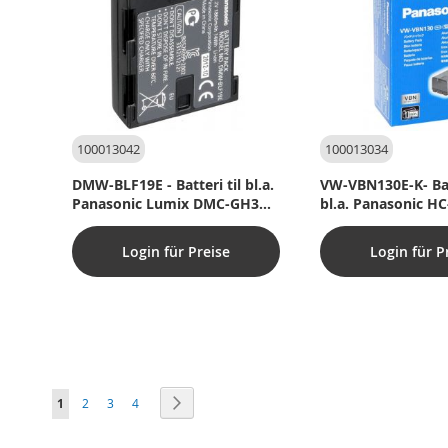
100013042
100013034
DMW-BLF19E - Batteri til bl.a.
VW-VBN130E-K- Batt
Panasonic Lumix DMC-GH3
bl.a. Panasonic H
(Originalt)
(Originalt)
Login für Preise
Login für P
Seite
Sie lesen gerade die Seite
Seite
Seite
Seite
Seite
Weiter
1
2
3
4