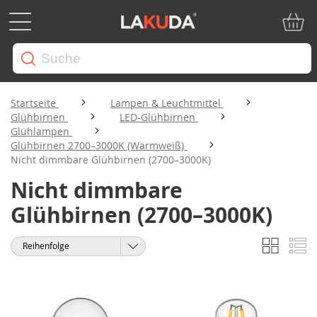
Mein W
Startseite
Lampen & Leuchtmittel
Glühbirnen
LED-Glühbirnen
Glühlampen
Glühbirnen 2700–3000K (Warmweiß)
Nicht dimmbare Glühbirnen (2700–3000K)
Nicht dimmbare
Glühbirnen (2700–3000K)
Liste
Li
Anzeigen
Sortieren
als
nach