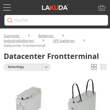
Mein W
Startseite
Batterien
Industriebatterien
UPS batterier
Datacenter Frontterminal
Datacenter Frontterminal
Liste
Li
Anzeigen
Sortieren
als
nach