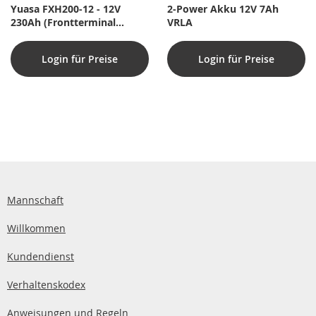
Yuasa FXH200-12 - 12V
2-Power Akku 12V 7Ah
230Ah (Frontterminal
VRLA
batteri til Rack-System) /
Cyklisk drift med over 800
Login für Preise
Login für Preise
opladninger!
Mannschaft
Willkommen
Kundendienst
Verhaltenskodex
Anweisungen und Regeln