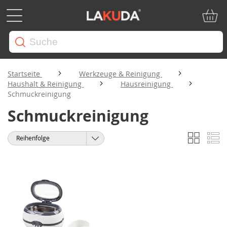
Mein W
Startseite
Werkzeuge & Reinigung
Haushalt & Reinigung
Hausreinigung
Schmuckreinigung
Schmuckreinigung
Liste
Li
Anzeigen
Sortieren
als
nach