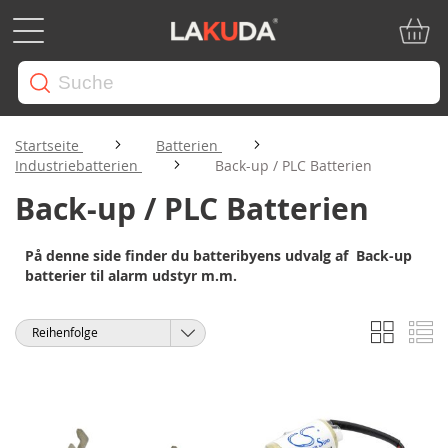
Mein W
Startseite
Batterien
Industriebatterien
Back-up / PLC Batterien
Back-up / PLC Batterien
På denne side finder du batteribyens udvalg af Back-up
batterier til alarm udstyr m.m.
Liste
Li
Anzeigen
Sortieren
als
nach