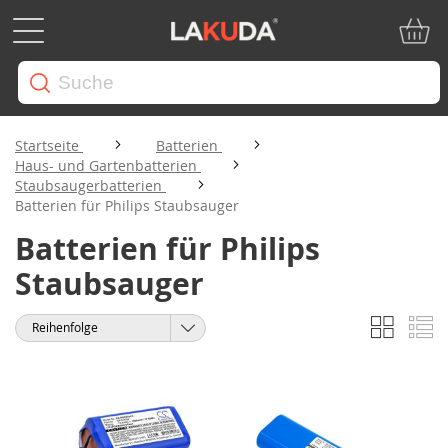
Mein W
Startseite
Batterien
Haus- und Gartenbatterien
Staubsaugerbatterien
Batterien für Philips Staubsauger
Batterien für Philips
Staubsauger
Liste
Li
Anzeigen
Sortieren
als
nach