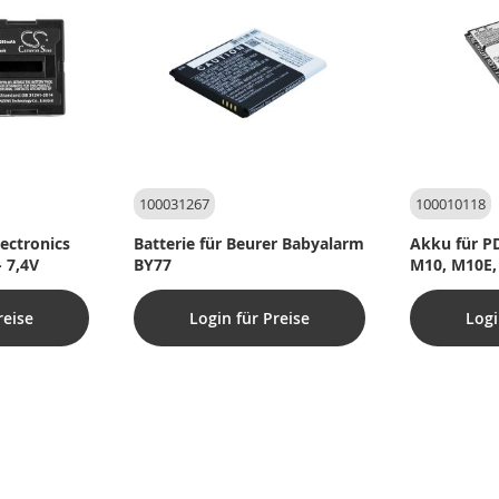
100031267
100010118
lectronics
Batterie für Beurer Babyalarm
Akku für P
- 7,4V
BY77
M10, M10E,
reise
Login für Preise
Logi