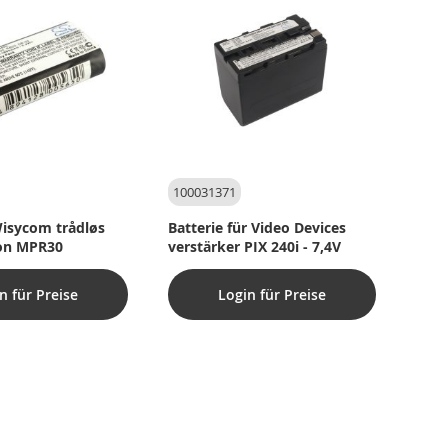
100031371
 Wisycom trådløs
Batterie für Video Devices
on MPR30
verstärker PIX 240i - 7,4V
n für Preise
Login für Preise