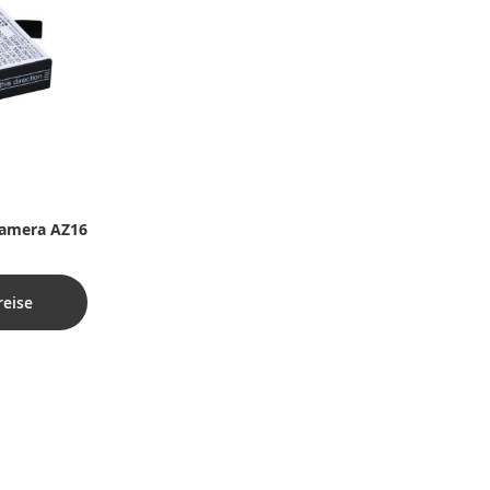
kamera AZ16
reise