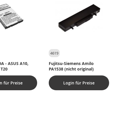
4619
DA - ASUS A10,
Fujitsu-Siemens Amilo
 T20
PA1538 (nicht original)
n für Preise
Login für Preise