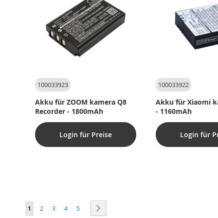
100033923
100033922
Akku für ZOOM kamera Q8
Akku für Xiaomi 
Recorder - 1800mAh
- 1160mAh
Login für Preise
Login für P
Seite
Sie lesen gerade die Seite
Seite
Seite
Seite
Seite
Seite
Weiter
1
2
3
4
5