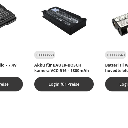
100033568
100033540
dio - 7,4V
Akku für BAUER-BOSCH
Batteri til
kamera VCC-516 - 1800mAh
hovedtelef
reise
Login für Preise
Logi