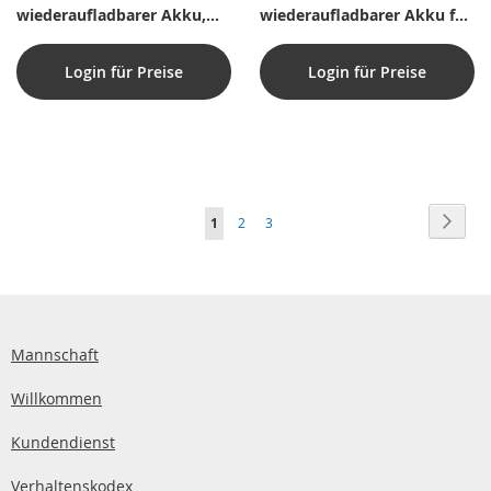
wiederaufladbarer Akku,
wiederaufladbarer Akku für
Powerbank, Rotlicht
PS500R
Login für Preise
Login für Preise
Seite
Seite
Weite
Sie
Seite
Seite
1
2
3
lesen
gerade
die
Seite
Mannschaft
Willkommen
Kundendienst
Verhaltenskodex