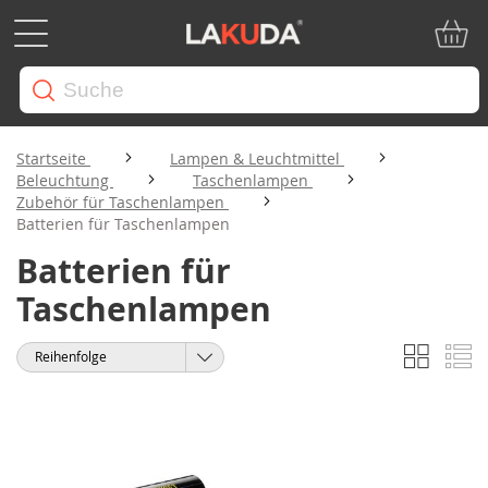
Mein W
Startseite
Lampen & Leuchtmittel
Beleuchtung
Taschenlampen
Zubehör für Taschenlampen
Batterien für Taschenlampen
Batterien für
Taschenlampen
Liste
Li
Anzeigen
Sortieren
als
nach