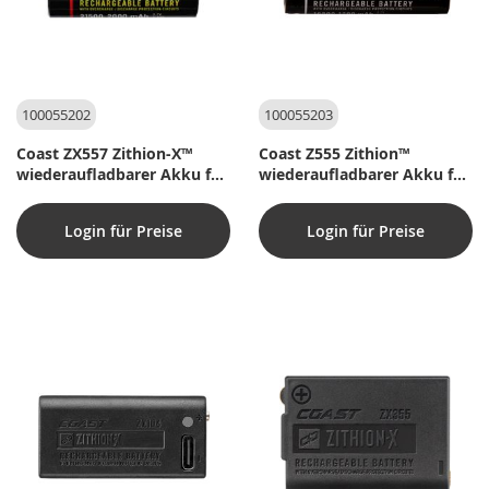
100055202
100055203
Coast ZX557 Zithion-X™
Coast Z555 Zithion™
wiederaufladbarer Akku für
wiederaufladbarer Akku für
GX10, G45, PS200
HX5R (Neuauflage), HX6R
Login für Preise
Login für Preise