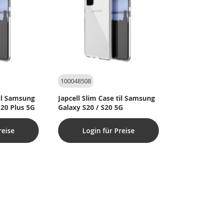
100048508
til Samsung
Japcell Slim Case til Samsung
S20 Plus 5G
Galaxy S20 / S20 5G
reise
Login für Preise