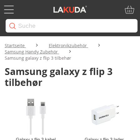
Mein W
Startseite
Elektronikzubehör
Samsung Handy Zubehör
Samsung galaxy z flip 3 tilbehør
Samsung galaxy z flip 3
tilbehør
Galaxy z flip 3 kabel
Galaxy z flip 3 lader