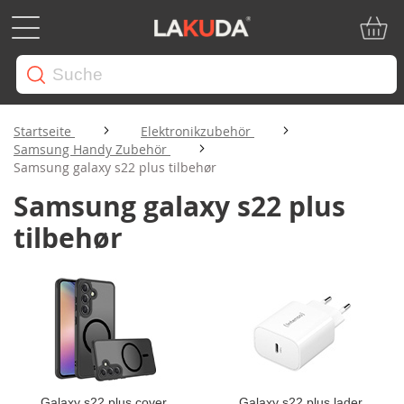
Mein W
Startseite
Elektronikzubehör
Samsung Handy Zubehör
Samsung galaxy s22 plus tilbehør
Samsung galaxy s22 plus
tilbehør
Galaxy s22 plus cover
Galaxy s22 plus lader