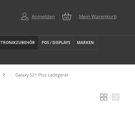
Anmelden
Mein Warenkorb
KTRONIKZUBEHÖR
POS / DISPLAYS
MARKEN
Galaxy S21 Plus Ladegerät
Liste
Liste
Anzeigen
als