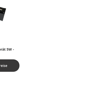
erät 5W -
reise