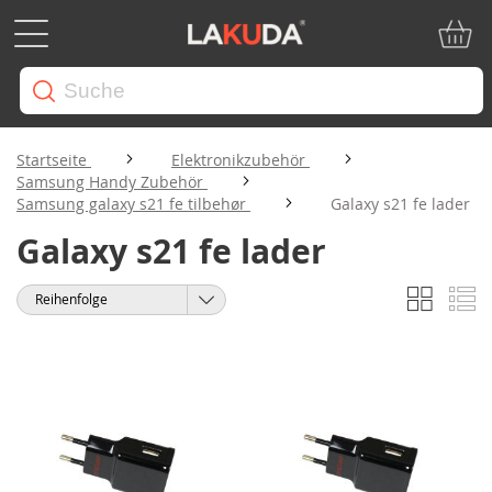
Mein W
Startseite
Elektronikzubehör
Samsung Handy Zubehör
Samsung galaxy s21 fe tilbehør
Galaxy s21 fe lader
Galaxy s21 fe lader
Liste
Li
Anzeigen
Sortieren
als
nach