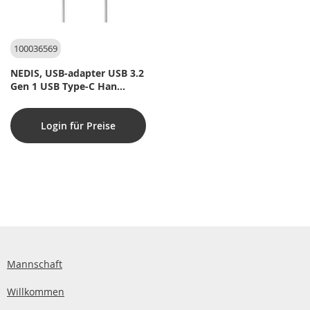
100036569
NEDIS, USB-adapter USB 3.2
Gen 1 USB Type-C Han
HDMI  -udgang / USB Type-C
Hun / USB-A Hun 5 Gbps
Login für Preise
0.20 m Runde
Nikkelplateret PVC Hvid
Plastikpose
Mannschaft
Willkommen