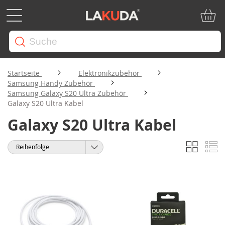
Mein W
Startseite
Elektronikzubehör
Samsung Handy Zubehör
Samsung Galaxy S20 Ultra Zubehör
Galaxy S20 Ultra Kabel
Galaxy S20 Ultra Kabel
Liste
Li
Anzeigen
Sortieren
als
nach