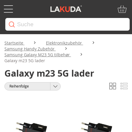
Mein W
Startseite
Elektronikzubehör
Samsung Handy Zubehör
Samsung Galaxy M23 5G tilbehør
Galaxy m23 5G lader
Galaxy m23 5G lader
Liste
Li
Anzeigen
Sortieren
als
nach