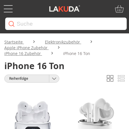
Mein W
Startseite
Elektronikzubehör
Apple iPhone Zubehör
iPhone 16 Zubehör
iPhone 16 Ton
iPhone 16 Ton
Liste
Li
Anzeigen
Sortieren
als
nach