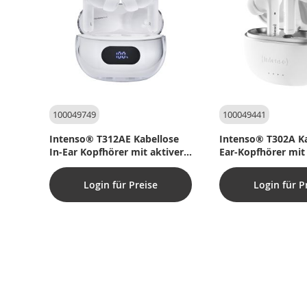
100049749
100049441
Intenso® T312AE Kabellose
Intenso® T302A Ka
In-Ear Kopfhörer mit aktiver
Ear-Kopfhörer mit
Geräuschunterdrückung und
Noise Cancelling 
ENC – Weiß
Login für Preise
Login für P