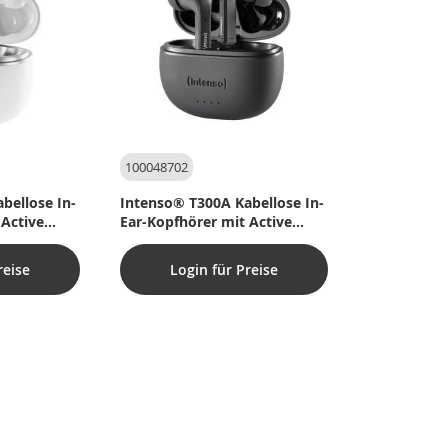
100048702
bellose In-
Intenso® T300A Kabellose In-
 Active
Ear-Kopfhörer mit Active
– Weiß
Noise Cancelling – Schwarz
reise
Login für Preise