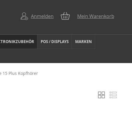
Anmelden
Mein Warenkorb
KTRONIKZUBEHÖR
POS / DISPLAYS
MARKEN
e 15 Plus Kopfhörer
Liste
Liste
Anzeigen
als