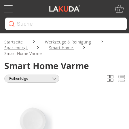
Mein W
Startseite
Werkzeuge & Reinigung
Spar energi
Smart Home
Smart Home Varme
Smart Home Varme
Liste
Li
Anzeigen
Sortieren
als
nach