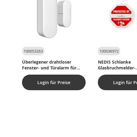
100053263
100036972
Überlegener drahtloser
NEDIS Schlanke
Fenster- und Türalarm für
Glasbruchmelder-
SmartLife/Alexa/Google
Alarmeinrichtung 
Assistant
Türen/Fenster Inte
Login für Preise
Login für P
Sirene