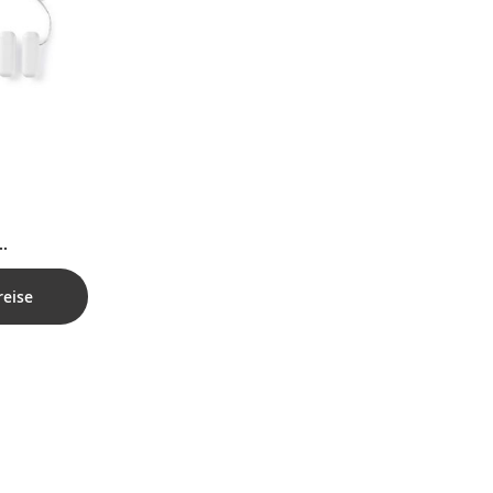
für
grierte
reise