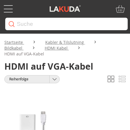
Mein W
Startseite
Kabler & Tilslutning
Bildkabel
HDMI Kabel
HDMI auf VGA-Kabel
HDMI auf VGA-Kabel
Liste
Li
Anzeigen
Sortieren
als
nach