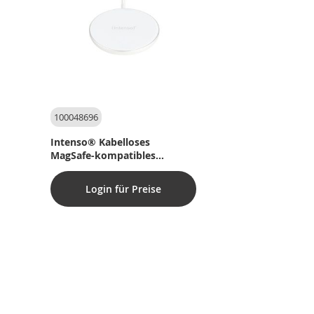
100048696
Intenso® Kabelloses
MagSafe-kompatibles
Ladegerät QI 15W mit USB-C-
Kabel und 30W PD/QC-
Login für Preise
Schnellladegerät. Weiß