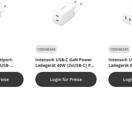
100048344
100048345
iport-
Intenso® USB-C GaN Power
Intenso® U
xUSB-
Ladegerät 40W (2xUSB-C) PD
Ladegerät 
 und QC 4.0
3.0/QC 4.0
C/1xUSB-A)
reise
Login für Preise
Logi