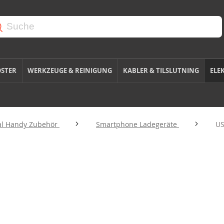
OSTER
WERKZEUGE & REINIGUNG
KABLER & TILSLUTNING
ELE
al Handy Zubehör
Smartphone Ladegeräte
US