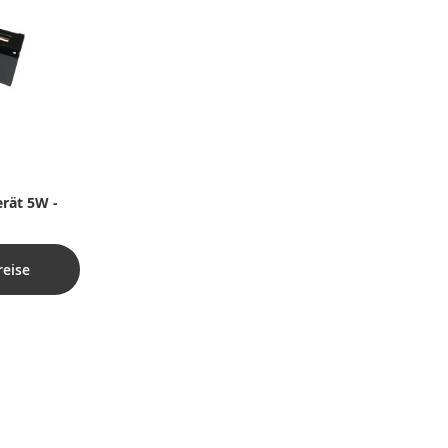
erät 5W -
reise