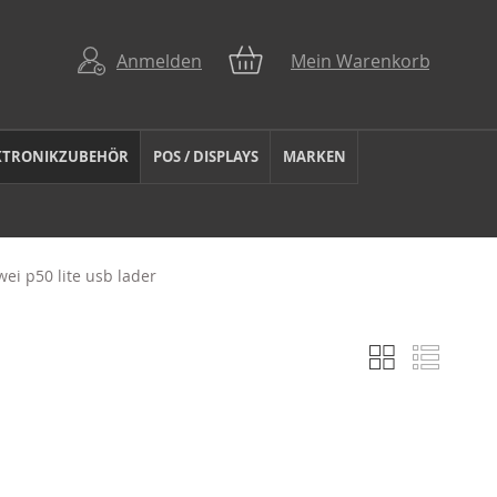
Anmelden
Mein Warenkorb
KTRONIKZUBEHÖR
POS / DISPLAYS
MARKEN
ei p50 lite usb lader
Liste
Liste
Anzeigen
als