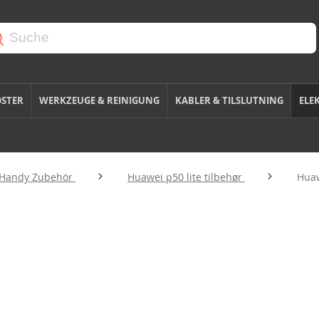
OSTER
WERKZEUGE & REINIGUNG
KABLER & TILSLUTNING
ELE
 Handy Zubehör
Huawei p50 lite tilbehør
Huaw