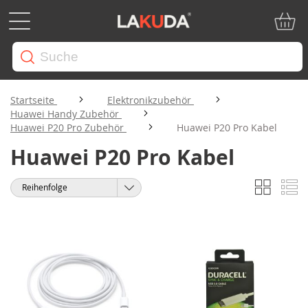
Mein W
Startseite
Elektronikzubehör
Huawei Handy Zubehör
Huawei P20 Pro Zubehör
Huawei P20 Pro Kabel
Huawei P20 Pro Kabel
Liste
Li
Anzeigen
Sortieren
als
nach