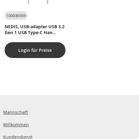
100036569
NEDIS, USB-adapter USB 3.2
Gen 1 USB Type-C Han
HDMI  -udgang / USB Type-C
Hun / USB-A Hun 5 Gbps
Login für Preise
0.20 m Runde
Nikkelplateret PVC Hvid
Plastikpose
Mannschaft
Willkommen
Kundendienst