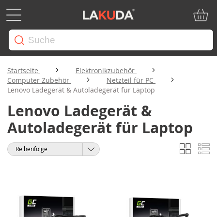
Mein W
Startseite
Elektronikzubehör
Computer Zubehör
Netzteil für PC
Lenovo Ladegerät & Autoladegerät für Laptop
Lenovo Ladegerät &
Autoladegerät für Laptop
Liste
Li
Anzeigen
Sortieren
als
nach