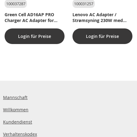
100037287
100031257
Green Cell AD16AP PRO
Lenovo AC Adapter /
Charger AC Adapter for
Strømsyning 230W med
Lenovo 65W (7,7x5,5)
slim tip (Original)
Login für Preise
Login für Preise
Mannschaft
Willkommen
Kundendienst
Verhaltenskodex