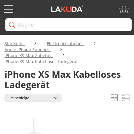
Mein W
Startseite
Elektronikzubehör
Apple iPhone Zubehör
iPhone XS Max Zubehör
iPhone XS Max Kabelloses Ladegerät
iPhone XS Max Kabelloses
Ladegerät
Liste
Li
Anzeigen
Sortieren
als
nach