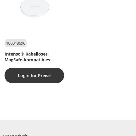
100048696
Intenso® Kabelloses
MagSafe-kompatibles
Ladegerät QI 15W mit USB-
C-Kabel und 30W PD/QC-
Login für Preise
Schnellladegerät. Weiß