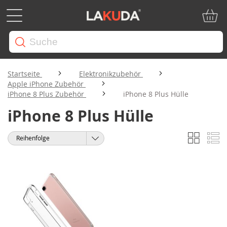
Mein W
Startseite
Elektronikzubehör
Apple iPhone Zubehör
iPhone 8 Plus Zubehör
iPhone 8 Plus Hülle
iPhone 8 Plus Hülle
Liste
Li
Anzeigen
Sortieren
als
nach