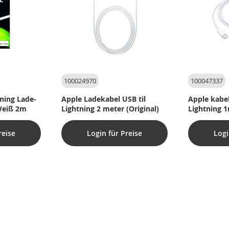
100024970
100047337
ning Lade-
Apple Ladekabel USB til
Apple kabel
Weiß 2m
Lightning 2 meter (Original)
Lightning 
reise
Login für Preise
Logi