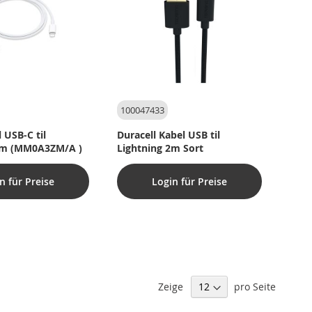
100047433
 USB-C til
Duracell Kabel USB til
1m (MM0A3ZM/A )
Lightning 2m Sort
n für Preise
Login für Preise
Zeige
pro Seite