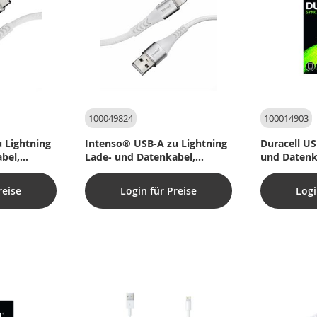
100049824
100014903
 Lightning
Intenso® USB-A zu Lightning
Duracell US
bel,
Lade- und Datenkabel,
und Datenk
 m
27W/MFI – 1,5 m
reise
Login für Preise
Logi