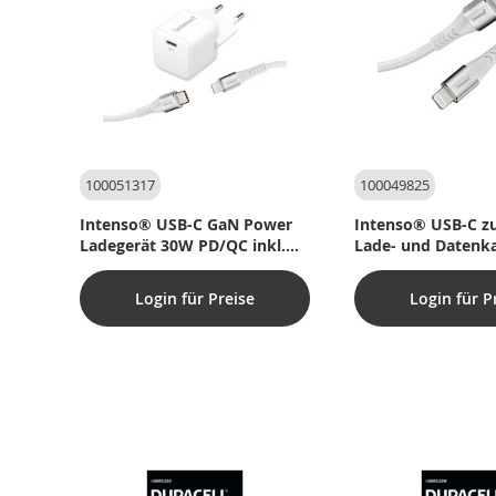
100051317
100049825
Intenso® USB-C GaN Power
Intenso® USB-C zu
Ladegerät 30W PD/QC inkl.
Lade- und Datenka
USB-C auf Lightning Kabel
27W/PD/MFI – 1,5
Login für Preise
Login für P