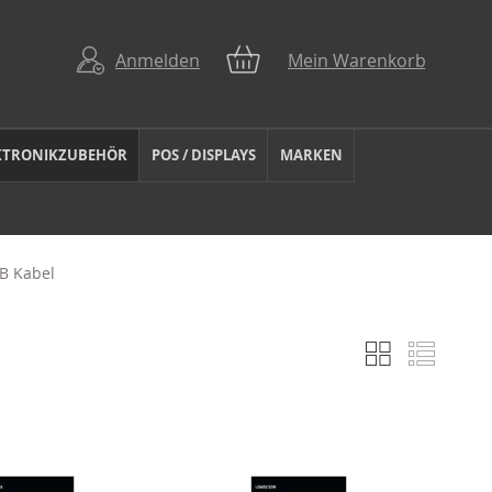
Anmelden
Mein Warenkorb
KTRONIKZUBEHÖR
POS / DISPLAYS
MARKEN
B Kabel
Liste
Liste
Anzeigen
als